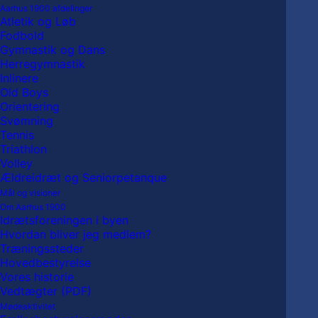
Aarhus 1900 afdelinger
Atletik og Løb
Fodbold
Gymnastik og Dans
Herregymnastik
Inlinere
Old Boys
Orientering
1900
Svømning
Petanque
21:00
–
13:00
Tennis
09-
Triathlon
25 juni, 2026
–
26 juni, 2026
13
Volley
Ældreidræt og Seniorpetanque
More about {title}
Mål og visioner
Om Aarhus 1900
Vis fulde kalender
Idrætsforeningen i byen
Hvordan bliver jeg medlem?
Træningssteder
Hovedbestyrelse
Vores historie
Vedtægter (PDF)
Mødeaktivitet