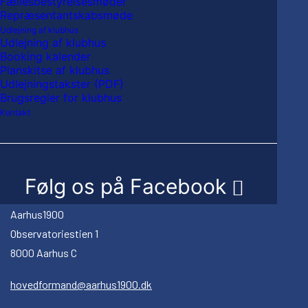
Fællesbestyrelsesmøder
Repræsentantskabsmøde
Udlejning af klubhus
CK Aarhus kl. 19-
CK Aarhus kl. 12-
Udlejning af klubhus
20:30 
13:30 
Booking kalender
Planskitse af klubhus
Udlejningstakster (PDF)
Brugsregler for klubhus
Kontakt
KONTAKT
Følg os på Facebook
Aarhus1900
Observatoriestien 1
8000 Aarhus C
hovedformand@aarhus1900.dk