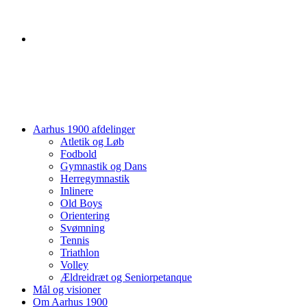
Aarhus 1900 afdelinger
Atletik og Løb
Fodbold
Gymnastik og Dans
Herregymnastik
Inlinere
Old Boys
Orientering
Svømning
Tennis
Triathlon
Volley
Ældreidræt og Seniorpetanque
Mål og visioner
Om Aarhus 1900