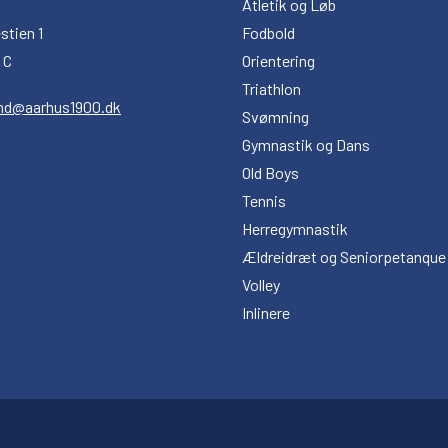
Atletik og Løb
stien 1
Fodbold
 C
Orientering
Triathlon
nd@aarhus1900.dk
Svømning
Gymnastik og Dans
Old Boys
Tennis
Herregymnastik
Ældreidræt og Seniorpetanque
Volley
Inlinere