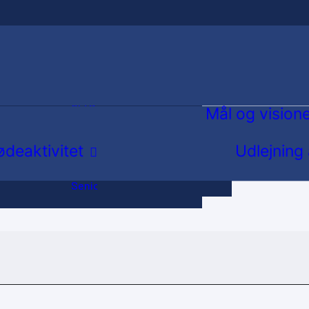
Løb
Fodbold
 og Dans
Herregymnastik
Old Boys
Mål og vision
g
Svømning
deaktivitet
Udlejning
Triathlon
Fællesbestyrelsesmøder
Ældreidræt og
Repræsentantskabsmøde
Seniorpetanque