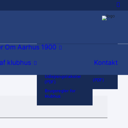
Idrætsforeningen i
byen
Hvordan bliver jeg
Udlejning af
medlem?
klubhus
er
Om Aarhus 1900
Træningssteder
Booking kalender
 af klubhus
Kontakt
Hovedbestyrelse
Planskitse af
klubhus
Vores historie
Udlejningstakster
Vedtægter (PDF)
(PDF)
Brugsregler for
klubhus