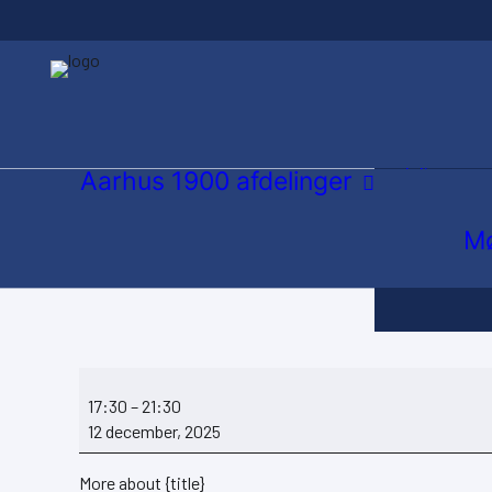
Atletik og 
Gymnastik
Inlinere
Aarhus 1900 afdelinger
Orienterin
Mø
Tennis
Volley
DOF
Kl.
17:30
–
21:30
17:30-
12 december, 2025
21:30
More about {title}