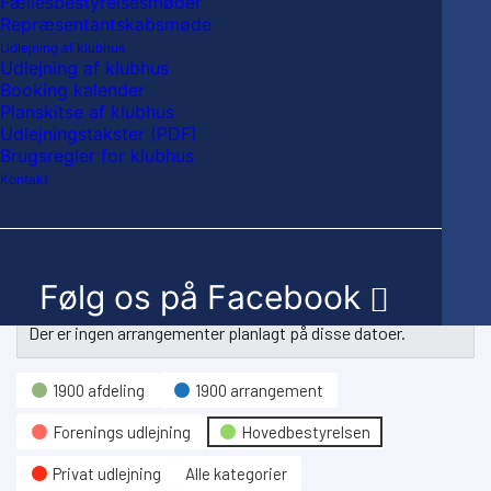
Fællesbestyrelsesmøder
Repræsentantskabsmøde
Udlejning af klubhus
Udlejning af klubhus
Booking kalender
My Calendar
Planskitse af klubhus
Udlejningstakster (PDF)
Brugsregler for klubhus
2024-12-02
Kontakt
Måned
Uge
Dag
Foregående
I dag
Næste
Følg os på Facebook
Der er ingen arrangementer planlagt på disse datoer.
Hændelseskategori
1900 afdeling
1900 arrangement
Forenings udlejning
Hovedbestyrelsen
Privat udlejning
Alle kategorier