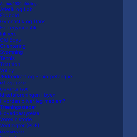
Aarhus 1900 afdelinger
Atletik og Løb
Fodbold
Gymnastik og Dans
Herregymnastik
Inlinere
Old Boys
Orientering
My Calendar
Svømning
Tennis
Triathlon
Volley
Ældreidræt og Seniorpetanque
Home
My Calendar
Mål og visioner
Om Aarhus 1900
Idrætsforeningen i byen
Hvordan bliver jeg medlem?
Træningssteder
Hovedbestyrelse
Vores historie
Vedtægter (PDF)
Mødeaktivitet