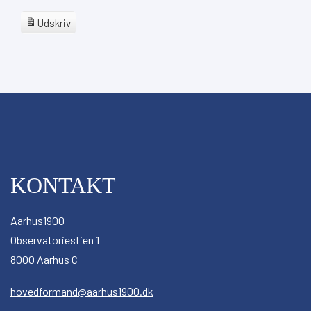
Udskriv
View
Google
Abonner
på
iCal
Abonner
på
KONTAKT
Aarhus1900
Observatoriestien 1
8000 Aarhus C
hovedformand@aarhus1900.dk