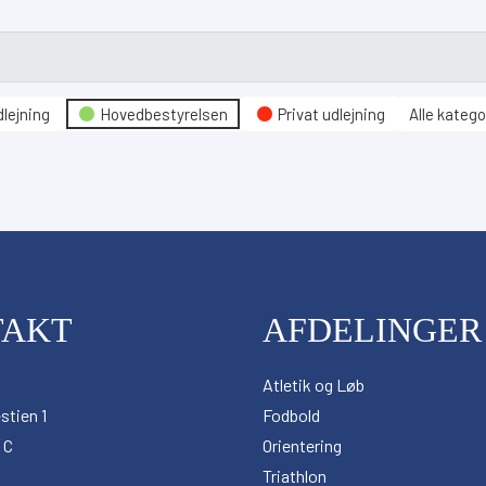
lejning
Hovedbestyrelsen
Privat udlejning
Alle katego
TAKT
AFDELINGER
Atletik og Løb
stien 1
Fodbold
 C
Orientering
Triathlon