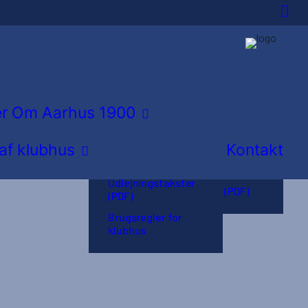
Idrætsforeningen i
byen
Hvordan bliver jeg
Udlejning af
medlem?
klubhus
er
Om Aarhus 1900
Træningssteder
Booking kalender
 af klubhus
Kontakt
Hovedbestyrelse
Planskitse af
klubhus
Vores historie
Udlejningstakster
Vedtægter (PDF)
(PDF)
Brugsregler for
klubhus