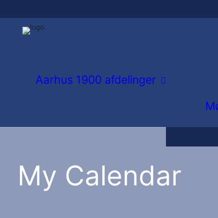
Atletik og 
Gymnastik
Inlinere
Aarhus 1900 afdelinger
Orienterin
Mø
Tennis
Volley
My Calendar