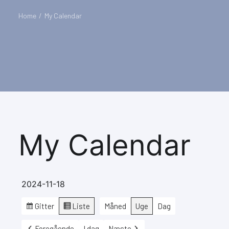
Home
My Calendar
My Calendar
2024-11-18
Gitter
Liste
Måned
Uge
Dag
Vis
Vis
som
som
Foregående
I dag
Næste