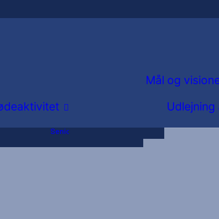
Løb
Fodbold
 og Dans
Herregymnastik
Old Boys
Mål og vision
g
Svømning
deaktivitet
Udlejning
Triathlon
Fællesbestyrelsesmøder
Ældreidræt og
Repræsentantskabsmøde
Seniorpetanque