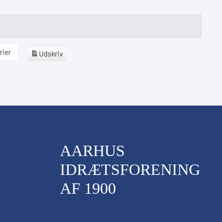
rier
Udskriv
View
Google
Abonner
på
iCal
Abonner
på
AARHUS
IDRÆTSFORENING
AF 1900