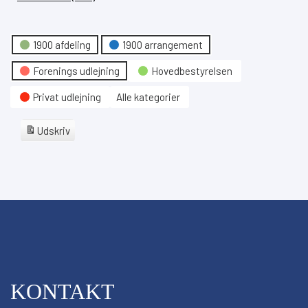
Hændelseskategori
1900 afdeling
1900 arrangement
Forenings udlejning
Hovedbestyrelsen
Privat udlejning
Alle kategorier
Udskriv
View
Google
Abonner
på
iCal
Abonner
på
KONTAKT