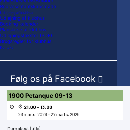
Fællesbestyrelsesmøder
Repræsentantskabsmøde
Udlejning af klubhus
Udlejning af klubhus
Booking kalender
My Calendar
Planskitse af klubhus
Udlejningstakster (PDF)
Brugsregler for klubhus
27 marts, 2026
Kontakt
Måned
Uge
Dag
Måned
Dag
År
Foregående
I dag
Næste
Følg os på Facebook
1900
1900 Petanque 09-13
Petanque
09-
21:00
–
13:00
13
26 marts, 2026
–
27 marts, 2026
More about {title}