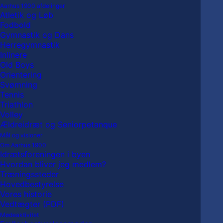
Aarhus 1900 afdelinger
Atletik og Løb
Fodbold
Gymnastik og Dans
Herregymnastik
Inlinere
Old Boys
Orientering
My Calendar
Svømning
Tennis
Triathlon
Volley
Ældreidræt og Seniorpetanque
Home
My Calendar
Mål og visioner
Om Aarhus 1900
Idrætsforeningen i byen
Hvordan bliver jeg medlem?
Træningssteder
Hovedbestyrelse
Vores historie
Vedtægter (PDF)
Mødeaktivitet