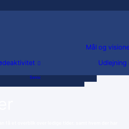
Løb
Fodbold
 og Dans
Herregymnastik
Old Boys
Mål og vision
g
Svømning
deaktivitet
Udlejning
Triathlon
Fællesbestyrelsesmøder
Ældreidræt og
Repræsentantskabsmøde
Seniorpetanque
er
n få et overblik over ledige tider, samt hvem der har