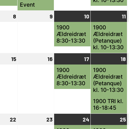
kl. 10-13:30
Event
8
8
9
9
10
10
(1
11
1
(
april,
april,
april,
begivenhed)
a
b
1900
1900
Ældreidræt
Ældreidræt
2024
2024
2024
8:30-13:30
(Petanque)
kl. 10-13:30
15
15
16
16
17
17
(1
18
1
(
april,
april,
april,
begivenhed)
a
b
1900
1900
Ældreidræt
Ældreidræt
2024
2024
2024
8:30-13:30
(Petanque)
kl. 10-13:30
1900 TRI kl.
16-18:45
22
22
23
23
24
24
(1
25
2
(
april,
april,
april,
begivenhed)
a
b