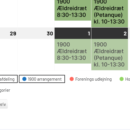
1900
1900
Ældreidræt
Ældreidræt
2024
2024
2024
8:30-13:30
(Petanque)
kl. 10-13:30
29
29
30
30
1
1
(1
2
2
(
april,
april,
maj,
begivenhed)
m
b
1900
1900
Ældreidræt
Ældreidræt
2024
2024
2024
8:30-13:30
(Petanque)
kl. 10-13:30
eskategori
afdeling
1900 arrangement
Forenings udlejning
Ho
gorier
riv
le
r