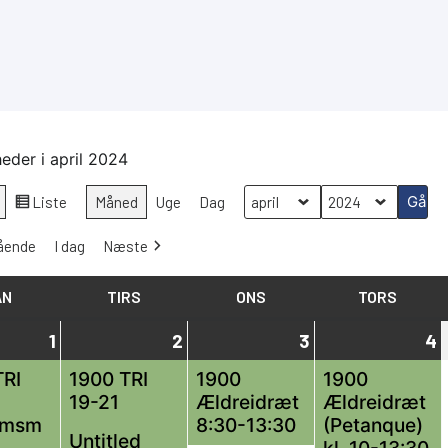
eder i april 2024
Liste
Måned
Uge
Dag
Vis
Måned
År
som
ående
I dag
Næste
AN
MANDAG
TIRS
TIRSDAG
ONS
ONSDAG
TORS
TORSD
1
1
(1
2
2
(2
3
3
(1
4
(
april,
begivenhed)
april,
begivenheder)
april,
begivenhed)
a
b
TRI
1900 TRI
1900
1900
19-21
Ældreidræt
Ældreidræt
2024
2024
2024
emsm
8:30-13:30
(Petanque)
Untitled