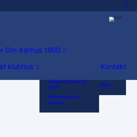
Idrætsforeningen i
byen
Hvordan bliver jeg
Udlejning af
medlem?
klubhus
er
Om Aarhus 1900
Træningssteder
Booking kalender
 af klubhus
Kontakt
Hovedbestyrelse
Planskitse af
klubhus
Vores historie
Udlejningstakster
Vedtægter (PDF)
(PDF)
Brugsregler for
klubhus