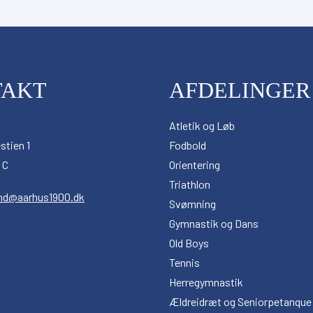
r
TAKT
AFDELINGER
Atletik og Løb
stien 1
Fodbold
 C
Orientering
Triathlon
nd@aarhus1900.dk
Svømning
Gymnastik og Dans
Old Boys
Tennis
Herregymnastik
Ældreidræt og Seniorpetanque