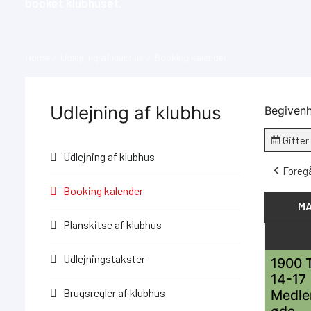
booket klubhuset.
Home
Udlejning af klubhus
Booking kalender
Udlejning af klubhus
Begivenh
Gitter
Vis
Udlejning af klubhus
som
Foreg
Booking kalender
M
Planskitse af klubhus
Udlejningstakster
1900 
14-17
Brugsregler af klubhus
Medl