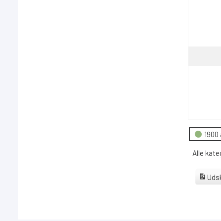
Hændels
1900 
Alle kate
Udsk
View
Goog
Abonne