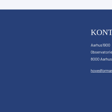
på
iCal
Abonne
på
KON
Aarhus1900
Observatorie
8000 Aarhus
hovedforma