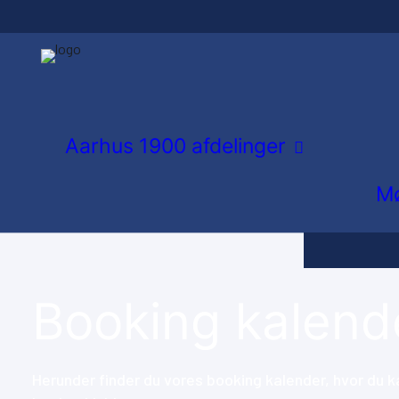
Atletik og 
Gymnastik
Inlinere
Aarhus 1900 afdelinger
Orienterin
Mø
Tennis
Volley
Booking kalend
Herunder finder du vores booking kalender, hvor du ka