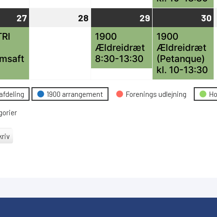
27
27
(1
28
28
29
29
(1
30
3
(
maj,
begivenhed)
maj,
maj,
begivenhed)
m
b
TRI
1900
1900
Ældreidræt
Ældreidræt
2024
2024
2024
msaft
8:30-13:30
(Petanque)
kl. 10-13:30
eskategori
afdeling
1900 arrangement
Forenings udlejning
Ho
gorier
riv
le
r
r