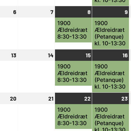
kl. 10-13:30
6
6
7
7
8
8
(1
9
9
(
maj,
maj,
maj,
begivenhed)
m
b
1900
1900
Ældreidræt
Ældreidræt
2024
2024
2024
8:30-13:30
(Petanque)
kl. 10-13:30
13
13
14
14
15
15
(1
16
1
(
maj,
maj,
maj,
begivenhed)
m
b
1900
1900
Ældreidræt
Ældreidræt
2024
2024
2024
8:30-13:30
(Petanque)
kl. 10-13:30
20
20
21
21
22
22
(1
23
2
(
maj,
maj,
maj,
begivenhed)
m
b
1900
1900
Ældreidræt
Ældreidræt
2024
2024
2024
8:30-13:30
(Petanque)
kl. 10-13:30