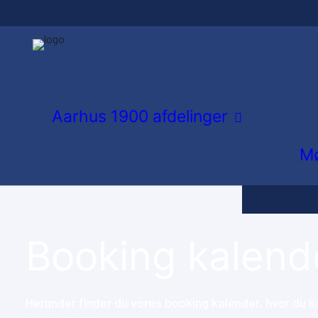
Atletik og 
Gymnastik
Inlinere
Aarhus 1900 afdelinger
Orienterin
Mø
Tennis
Volley
Booking kalend
Herunder finder du vores booking kalender, hvor du ka