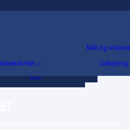
Løb
Fodbold
 og Dans
Herregymnastik
Old Boys
Mål og vision
g
Svømning
deaktivitet
Udlejning
Triathlon
Fællesbestyrelsesmøder
Ældreidræt og
Repræsentantskabsmøde
Seniorpetanque
er
n få et overblik over ledige tider, samt hvem der har