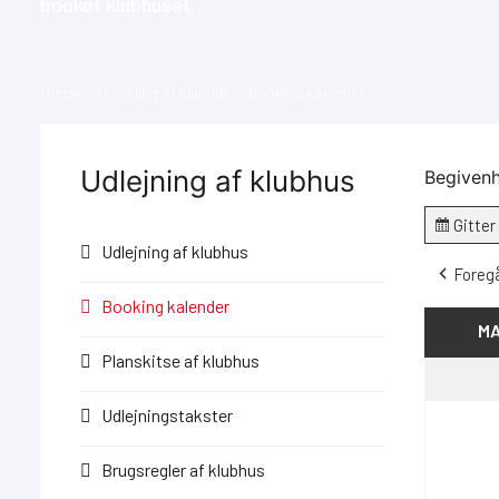
booket klubhuset.
Home
Udlejning af klubhus
Booking kalender
Udlejning af klubhus
Begivenh
Gitter
Vis
Udlejning af klubhus
som
Foreg
Booking kalender
M
Planskitse af klubhus
Udlejningstakster
Brugsregler af klubhus