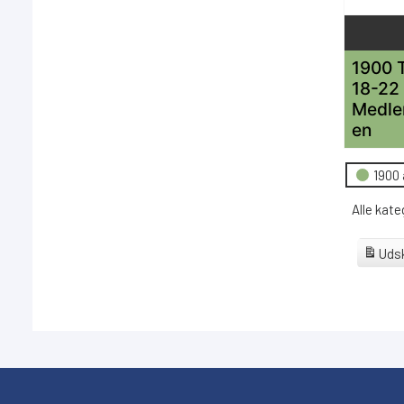
1900 
18-22
Medle
en
Hændels
1900 
Alle kate
Udsk
View
Goog
Abonne
på
iCal
Abonne
på