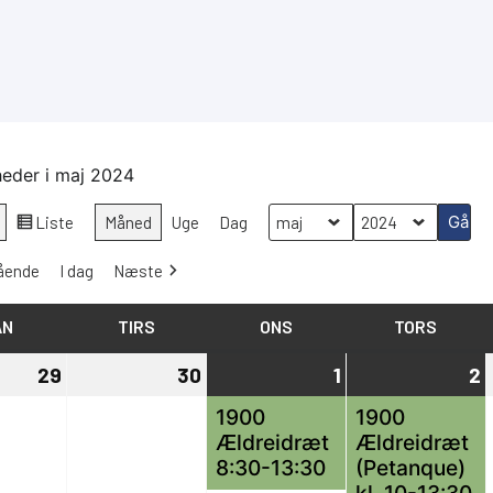
eder i maj 2024
Liste
Måned
Uge
Dag
Vis
Måned
År
som
ående
I dag
Næste
AN
MANDAG
TIRS
TIRSDAG
ONS
ONSDAG
TORS
TORSD
29
29
30
30
1
1
(1
2
2
(
april,
april,
maj,
begivenhed)
m
b
1900
1900
Ældreidræt
Ældreidræt
2024
2024
2024
8:30-13:30
(Petanque)