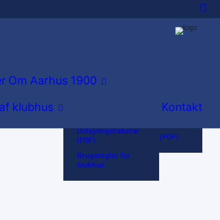
Idrætsforeningen i
byen
Hvordan bliver jeg
Udlejning af
medlem?
klubhus
er
Om Aarhus 1900
Træningssteder
Booking kalender
 af klubhus
Kontakt
Hovedbestyrelse
Planskitse af
klubhus
Vores historie
Udlejningstakster
Vedtægter (PDF)
(PDF)
Brugsregler for
klubhus