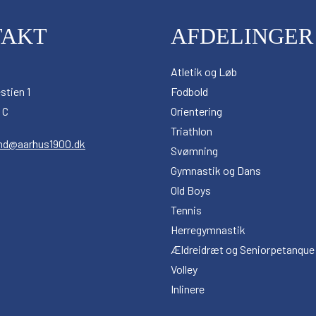
TAKT
AFDELINGER
Atletik og Løb
stien 1
Fodbold
 C
Orientering
Triathlon
nd@aarhus1900.dk
Svømning
Gymnastik og Dans
Old Boys
Tennis
Herregymnastik
Ældreidræt og Seniorpetanque
Volley
Inlinere