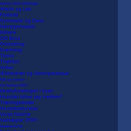
Aarhus 1900 afdelinger
Atletik og Løb
Fodbold
Gymnastik og Dans
Herregymnastik
Inlinere
Old Boys
Orientering
1900
Svømning
Petanque
10:00
–
13:00
Tennis
10-
10 december, 2020
Triathlon
13
Volley
Ældreidræt og Seniorpetanque
More about {title}
Mål og visioner
Om Aarhus 1900
Vis fulde kalender
Idrætsforeningen i byen
Hvordan bliver jeg medlem?
Træningssteder
Hovedbestyrelse
Vores historie
Vedtægter (PDF)
Mødeaktivitet