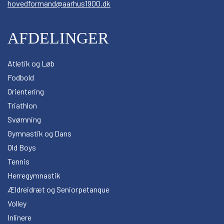
hovedformand@aarhus1900.dk
AFDELINGER
Atletik og Løb
Fodbold
Orientering
Triathlon
Svømning
Gymnastik og Dans
Old Boys
Tennis
Herregymnastik
Ældreidræt og Seniorpetanque
Volley
Inlinere