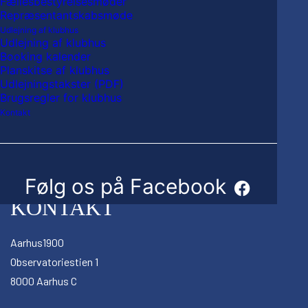
Fællesbestyrelsesmøder
Repræsentantskabsmøde
Udlejning af klubhus
Ældreidræt 08:30-
Løbegruppe JW  
Udlejning af klubhus
13:30 
12-16 
Booking kalender
Planskitse af klubhus
Udlejningstakster (PDF)
Brugsregler for klubhus
Kontakt
Følg os på Facebook
KONTAKT
Aarhus1900
Observatoriestien 1
8000 Aarhus C